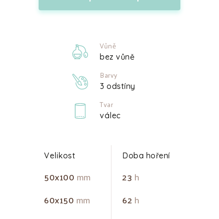
Vůně
bez vůně
Barvy
3 odstíny
Tvar
válec
Velikost
Doba hoření
50x100
mm
23
h
60x150
mm
62
h