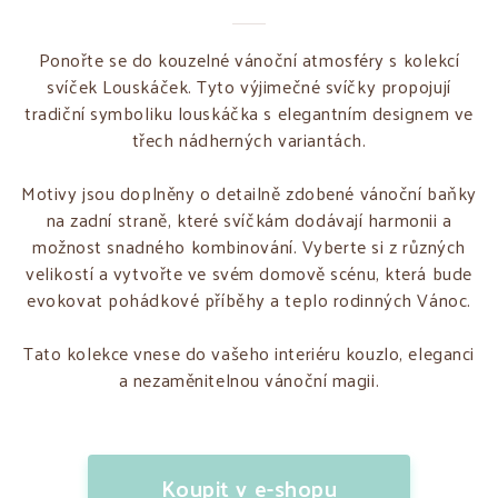
Ponořte se do kouzelné vánoční atmosféry s kolekcí
svíček Louskáček. Tyto výjimečné svíčky propojují
tradiční symboliku louskáčka s elegantním designem ve
třech nádherných variantách.
Motivy jsou doplněny o detailně zdobené vánoční baňky
na zadní straně, které svíčkám dodávají harmonii a
možnost snadného kombinování. Vyberte si z různých
velikostí a vytvořte ve svém domově scénu, která bude
evokovat pohádkové příběhy a teplo rodinných Vánoc.
Tato kolekce vnese do vašeho interiéru kouzlo, eleganci
a nezaměnitelnou vánoční magii.
Koupit v e-shopu