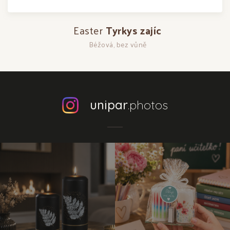
Easter
Tyrkys zajíc
Béžová, bez vůně
unipar
.photos