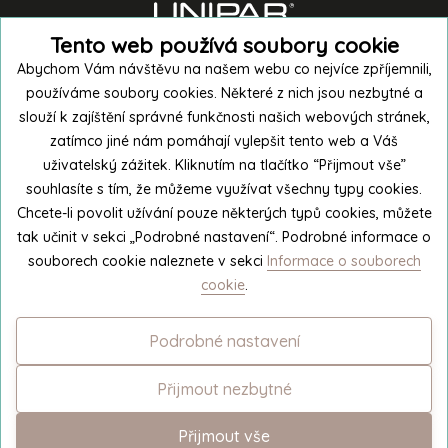
Tento web používá soubory cookie
Abychom Vám návštěvu na našem webu co nejvíce zpříjemnili,
používáme soubory cookies. Některé z nich jsou nezbytné a
slouží k zajíštění správné funkčnosti našich webových stránek,
zatímco jiné nám pomáhají vylepšit tento web a Váš
uživatelský zážitek. Kliknutím na tlačítko “Přijmout vše”
souhlasíte s tím, že můžeme využívat všechny typy cookies.
Nakoupit v e-shopu
Chcete-li povolit užívání pouze některých typů cookies, můžete
tak učinit v sekci „Podrobné nastavení“. Podrobné informace o
souborech cookie naleznete v sekci
Informace o souborech
Exkurze do výroby
cookie
.
Podrobné nastavení
© 2026
UNIPAR
Přijmout nezbytné
Změnit nastavení cookies
Přijmout vše