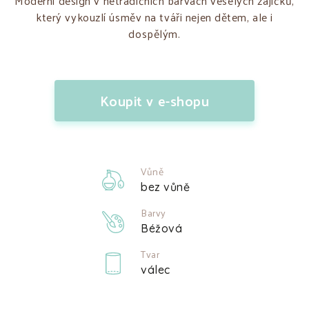
Moderní design v netradičních barvách veselých zajíčků,
který vykouzlí úsměv na tváři nejen dětem, ale i
dospělým.
Koupit v e-shopu
Vůně
bez vůně
Barvy
Béžová
Tvar
válec