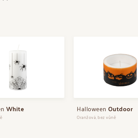
en
White
Halloween
Outdoor
ně
Oranžová, bez vůně