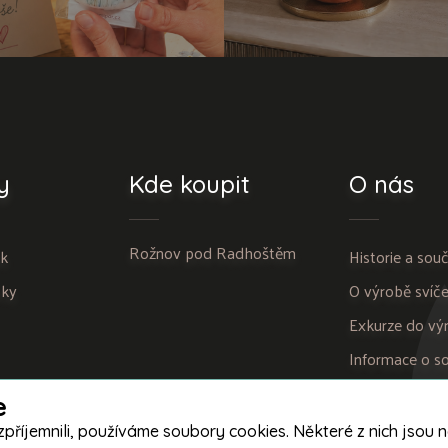
y
Kde koupit
O nás
Rožnov pod Radhoštěm
ek
Historie a sou
čky
O výrobě sví
Exkurze do vý
Informace o s
cookies
e
jemnili, používáme soubory cookies. Některé z nich jsou nez