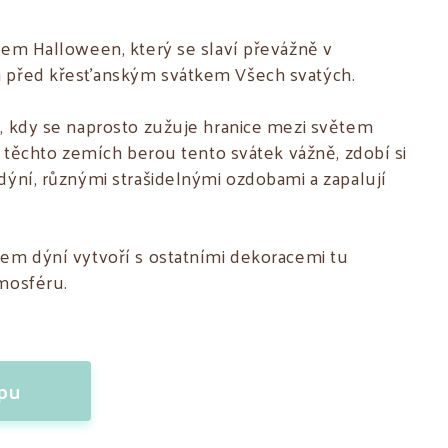
kem Halloween, který se slaví převážně v
 před křesťanským svátkem Všech svatých.
, kdy se naprosto zužuje hranice mezi světem
v těchto zemích berou tento svátek vážně, zdobí si
dýní, různými strašidelnými ozdobami a zapalují
em dýní vytvoří s ostatními dekoracemi tu
mosféru.
opu