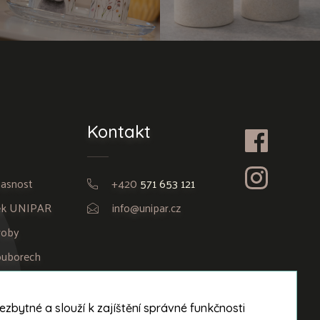
Kontakt
časnost
+420
571 653 121
ček UNIPAR
info@unipar.cz
roby
ouborech
bytné a slouží k zajíštění správné funkčnosti