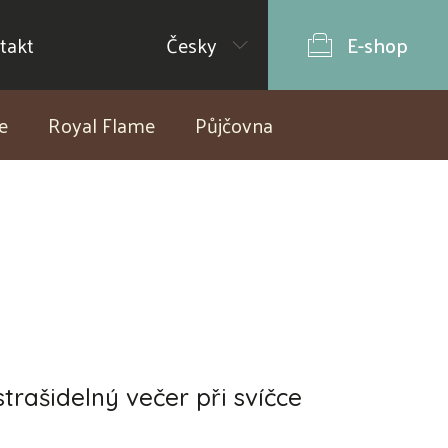
takt
Česky
E-shop
e
Royal Flame
Půjčovna
trašidelný večer při svíčce