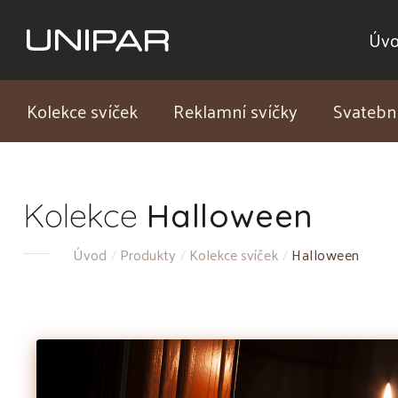
Úv
Kolekce svíček
Reklamní svíčky
Svatební
Kolekce
Halloween
Úvod
Produkty
Kolekce svíček
Halloween