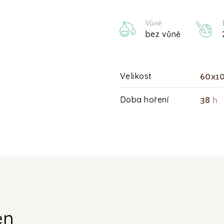
Vůně
bez vůně
60x1
Velikost
38
h
Doba hoření
en