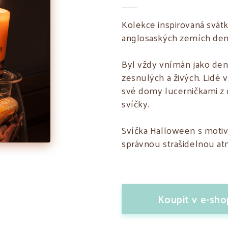
Kolekce inspirovaná svát
anglosaských zemích den
Byl vždy vnímán jako den
zesnulých a živých. Lidé 
své domy lucerničkami z 
svíčky.
Svíčka Halloween s motiv
správnou strašidelnou at
Koupit v e-sh