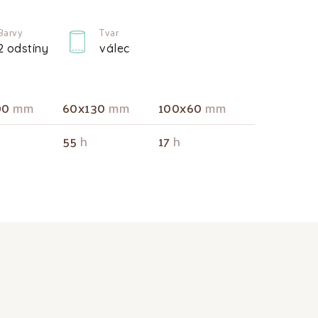
Barvy
Tvar
2 odstíny
válec
00
mm
60x130
mm
100x60
mm
55
h
17
h