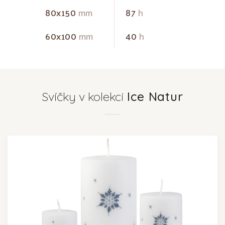
80x150
mm
87
h
60x100
mm
40
h
Svíčky v kolekci
Ice Natur