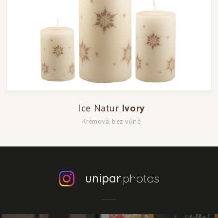
Ice Natur
Ivory
Krémová, bez vůně
unipar
.photos