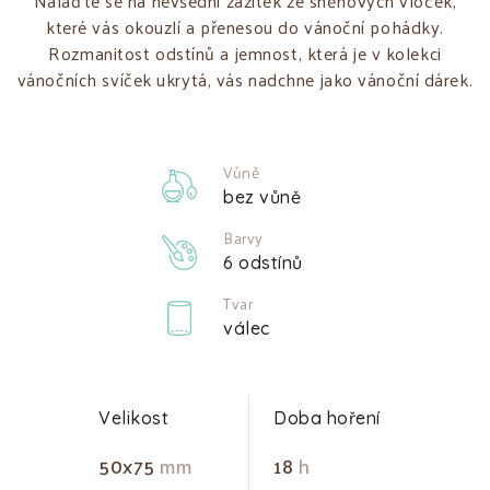
Nalaďte se na nevšední zážitek ze sněhových vloček,
které vás okouzlí a přenesou do vánoční pohádky.
Rozmanitost odstínů a jemnost, která je v kolekci
vánočních svíček ukrytá, vás nadchne jako vánoční dárek.
Vůně
bez vůně
Barvy
6 odstínů
Tvar
válec
Velikost
Doba hoření
50x75
mm
18
h