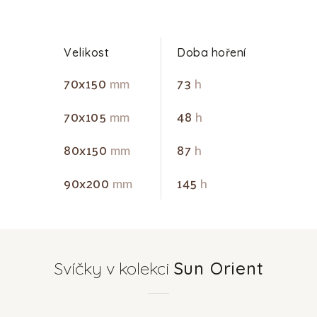
Velikost
Doba hoření
70x150
mm
73
h
70x105
mm
48
h
80x150
mm
87
h
90x200
mm
145
h
Svíčky v kolekci
Sun Orient