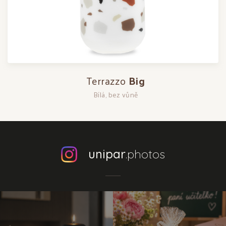
Terrazzo
Big
Bílá, bez vůně
unipar
.photos