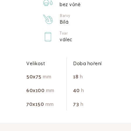
bez vůně
Barvy
Bílá
Tvar
válec
Velikost
Doba hoření
50x75
mm
18
h
60x100
mm
40
h
70x150
mm
73
h