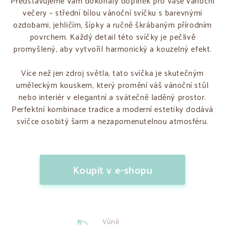
Představujeme vám dokonalý doplněk pro vaše vánoční
večery – střední bílou vánoční svíčku s barevnými
ozdobami, jehličím, šípky a ručně škrábaným přírodním
povrchem. Každý detail této svíčky je pečlivě
promyšlený, aby vytvořil harmonický a kouzelný efekt.
Více než jen zdroj světla, tato svíčka je skutečným
uměleckým kouskem, který promění váš vánoční stůl
nebo interiér v elegantní a svátečně laděný prostor.
Perfektní kombinace tradice a moderní estetiky dodává
svíčce osobitý šarm a nezapomenutelnou atmosféru.
Koupit v e-shopu
Vůně