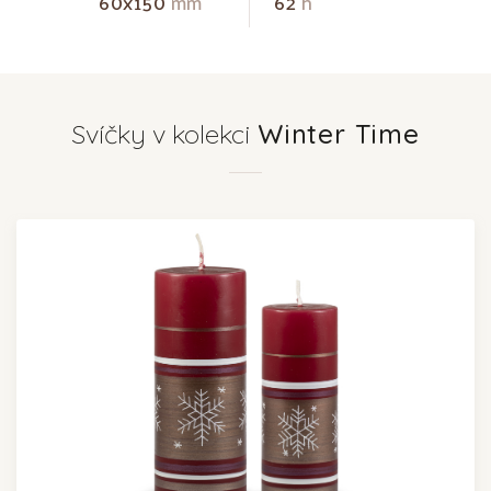
60x150
mm
62
h
Svíčky v kolekci
Winter Time