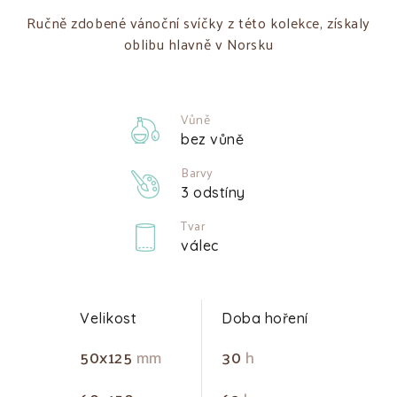
Ručně zdobené vánoční svíčky z této kolekce, získaly
oblibu hlavně v Norsku
Vůně
bez vůně
Barvy
3 odstíny
Tvar
válec
Velikost
Doba hoření
50x125
mm
30
h