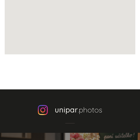
unipar
.photos